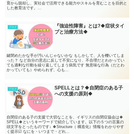
育から脱却し、実社会で活用できる能力やスキルを育むことを目的と
した教育法です。...
『強迫性障害』とは?🍀症状タイ
ブログ
プと治療方法🍀
鍵閉めたかな手が汚いんじゃないかな もしかして、人を轢いてしま
った？ など自分の意志に反して不安になり、不合理だとわかってい
ても過剰な行動を繰り返してしまう病気です 無意味な行為（だとわ
かっていても）やめられず、心も...
SPELLとは？🍀自閉症のある子
ブログ
への支援の原則🍀
自閉症のある子の支援で大切なことを、イギリスの自閉症協会は🍀
SPELL🍀というキーワードで紹介しています。以下の５つの言葉の
頭文字をとったものです↓ 🍀Structure（ 構造化）情報をわかりやす
く提示☑ なにを・いつまで・どれ...