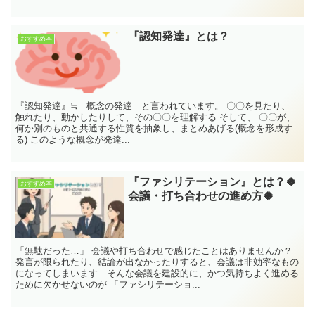
『認知発達』とは？
おすすめ本
『認知発達』≒ 概念の発達 と言われています。 〇〇を見たり、
触れたり、動かしたりして、その〇〇を理解する そして、 〇〇が、
何か別のものと共通する性質を抽象し、まとめあげる(概念を形成す
る) このような概念が発達...
『ファシリテーション』とは？🍀
おすすめ本
会議・打ち合わせの進め方🍀
「無駄だった…」 会議や打ち合わせで感じたことはありませんか？
発言が限られたり、結論が出なかったりすると、会議は非効率なもの
になってしまいます…そんな会議を建設的に、かつ気持ちよく進める
ために欠かせないのが 「ファシリテーショ...