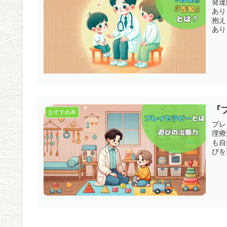
発達
あり
抱え
あり
『
おすすめ本
プレ
理療
も自
びを