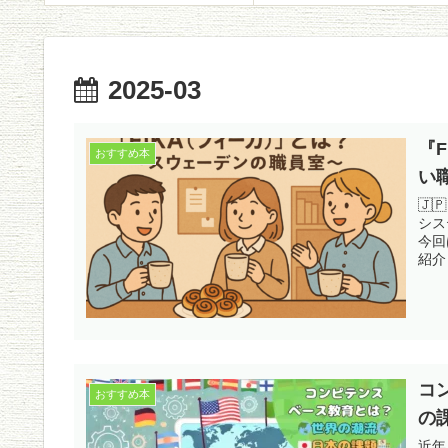
2025-03
『
おすすめ本
い
🇯
シス
今回
紹介
コ
おすすめ本
の課
近年