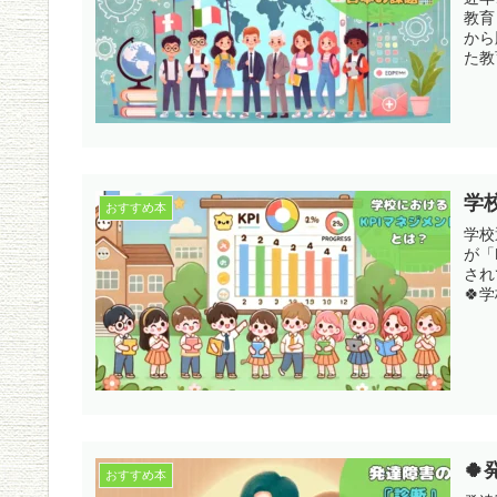
教育（
から
た教
学
おすすめ本
学校
が「
され
🍀

おすすめ本