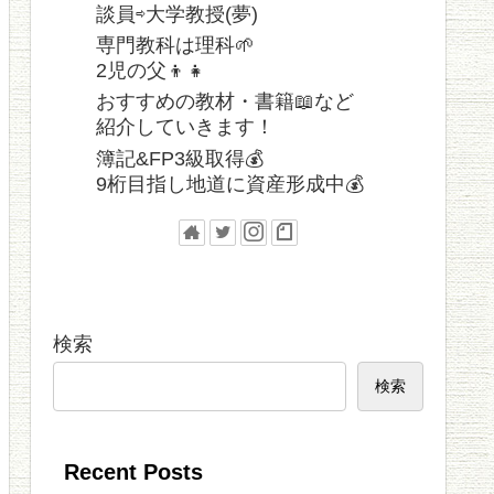
談員⇨大学教授(夢)
専門教科は理科🌱
2児の父👦👧
おすすめの教材・書籍📖など
紹介していきます！
簿記&FP3級取得💰
9桁目指し地道に資産形成中💰
検索
検索
Recent Posts