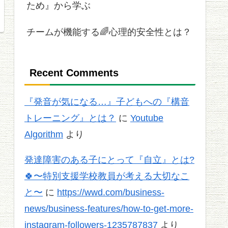
ため』から学ぶ
チームが機能する🌈心理的安全性とは？
Recent Comments
『発音が気になる…』子どもへの『構音
トレーニング』とは？
に
Youtube
Algorithm
より
発達障害のある子にとって『自立』とは?
🍀〜特別支援学校教員が考える大切なこ
と〜
に
https://wwd.com/business-
news/business-features/how-to-get-more-
instagram-followers-1235787837
より