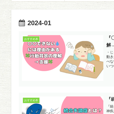
2024-01
『
おすすめ本
解
・じ
動き
べな
いつ
『
おすすめ本
『統
神疾