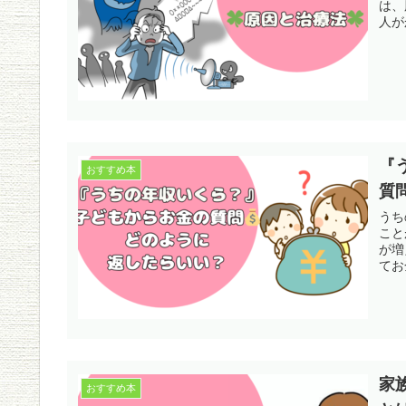
は、
人が
『
おすすめ本
質
うち
こと
が増
てお
家
おすすめ本