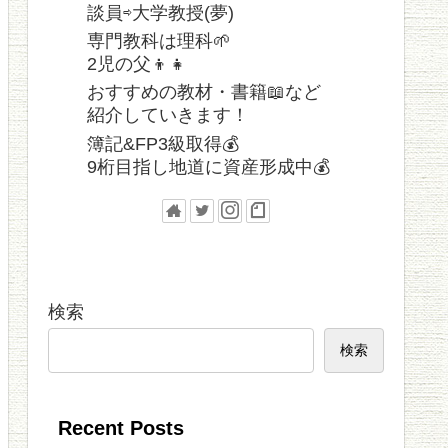
談員⇨大学教授(夢)
専門教科は理科🌱
2児の父👦👧
おすすめの教材・書籍📖など
紹介していきます！
簿記&FP3級取得💰
9桁目指し地道に資産形成中💰
検索
検索
Recent Posts