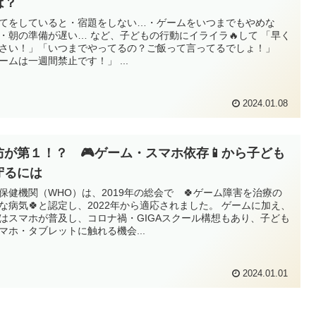
は？
てをしていると・宿題をしない…・ゲームをいつまでもやめな
・朝の準備が遅い… など、子どもの行動にイライラ🔥して 「早く
さい！」「いつまでやってるの？ご飯って言ってるでしょ！」
ームは一週間禁止です！」 ...
2024.01.08
防が第１！？ 🎮ゲーム・スマホ依存📱から子ども
守るには
保健機関（WHO）は、2019年の総会で 🍀ゲーム障害を治療の
な病気🍀と認定し、2022年から適応されました。 ゲームに加え、
はスマホが普及し、コロナ禍・GIGAスクール構想もあり、子ども
マホ・タブレットに触れる機会...
2024.01.01