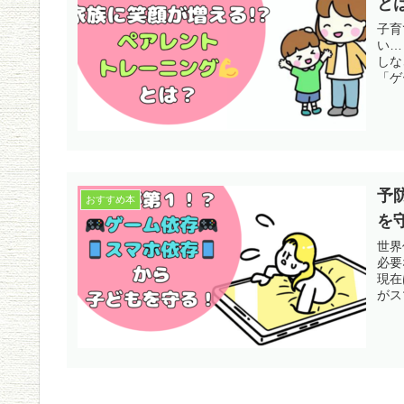
と
子育
い…
しな
「ゲ
予
おすすめ本
を
世界
必要
現在
がス