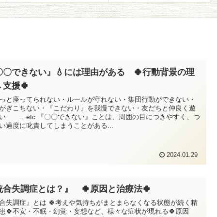
〇〇できない』💧には理由がある 🍀行動背景の理
→支援🍀
っと座ってられない・ルールが守れない・集団行動ができない・
がぎこちない・『こだわり』を我慢できない・友だちと仲良く遊
い …etc 『〇〇できない』ことは、周囲の目につきやすく、つ
い過度に叱責してしまうことがある...
2024.01.29
統合失調症とは？』 🍀原因と治療法🍀
合失調症』とは 🍀考えや気持ちがまとまらなくなる状態が続く精
患🍀不安・不眠・幻覚・妄想など、様々な症状が現れる🍀原因