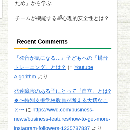
ため』から学ぶ
チームが機能する🌈心理的安全性とは？
Recent Comments
『発音が気になる…』子どもへの『構音
トレーニング』とは？
に
Youtube
Algorithm
より
発達障害のある子にとって『自立』とは?
🍀〜特別支援学校教員が考える大切なこ
と〜
に
https://wwd.com/business-
news/business-features/how-to-get-more-
instagram-followers-1235787837
より