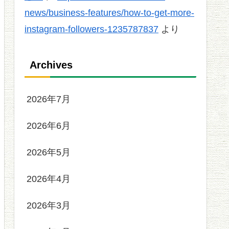
news/business-features/how-to-get-more-
instagram-followers-1235787837
より
Archives
2026年7月
2026年6月
2026年5月
2026年4月
2026年3月