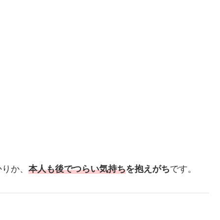
かりか、
本人も後でつらい気持ち
を抱えがち
です。