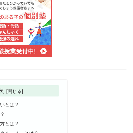
次
違いとは？
の？
め方とは？