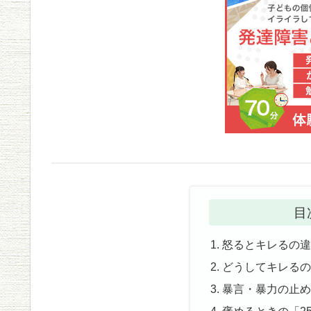
目
怒るとキレるの
どうしてキレる
暴言・暴力の止