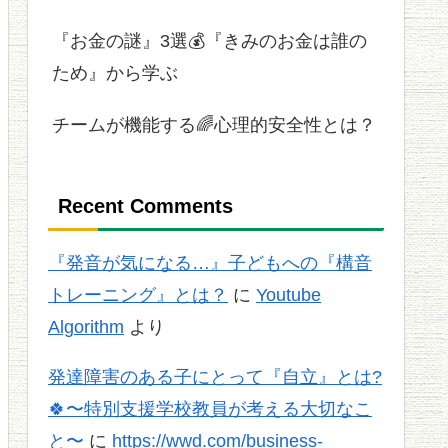
『お金の謎』3選💰『きみのお金は誰の
ため』から学ぶ
チームが機能する🌈心理的安全性とは？
Recent Comments
『発音が気になる…』子どもへの『構音
トレーニング』とは？
に
Youtube
Algorithm
より
発達障害のある子にとって『自立』とは?
🍀〜特別支援学校教員が考える大切なこ
と〜
に
https://wwd.com/business-