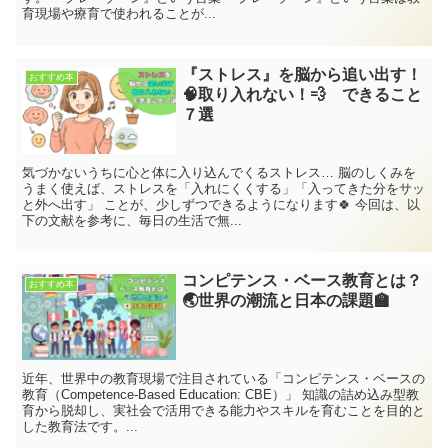
育現場や療育で使われることが...
『ストレス』を脳から追い出す！
おすすめ本
🧠取り入れない！💨 できること
７選
気づかないうちに心と体に入り込んでくるストレス… 脳のしくみを
うまく使えば、ストレスを「入れにくくする」「入ってきた分をサッ
と外へ出す」 ことが、少しずつできるようになります🍀 今回は、以
下の文献を参考に、毎日の生活で無...
コンピテンス・ベース教育とは？
おすすめ本
🌏世界の潮流と日本の課題🏫
近年、世界中の教育現場で注目されている「コンピテンス・ベースの
教育（Competence-Based Education: CBE）」 知識の詰め込み型教
育から脱却し、実社会で活用できる能力やスキルを育むことを目的と
した教育法です。...