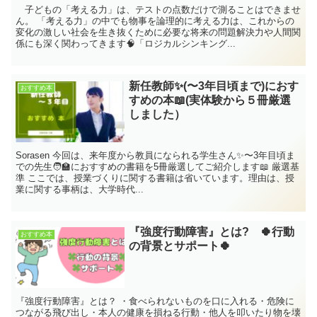
子どもの「考える力」は、テストの点数だけで測ることはできませ
ん。 「考える力」の中でも物事を論理的に考える力は、これからの
変化の激しい社会を生き抜くために必要な将来の問題解決力や人間関
係にも深く関わってきます🧠「ロジカルシンキング...
新任教師✨(〜3年目頃まで)におす
おすすめ本
すめの本📖(実体験から５冊厳選
しました）
Sorasen 今回は、来年度から教員になられる学生さん✨〜3年目頃ま
での先生🧑‍🏫におすすめの書籍を5冊厳選してご紹介します📖 厳選基
準 ここでは、授業づくりに関する書籍は省いています。理由は、授
業に関する事柄は、大学時代...
『強度行動障害』とは? 🍀行動
おすすめ本
の背景とサポート🍀
『強度行動障害』とは？ ・食べられないものを口に入れる・危険に
つながる飛び出し・本人の健康を損ねる行動・他人を叩いたり物を壊