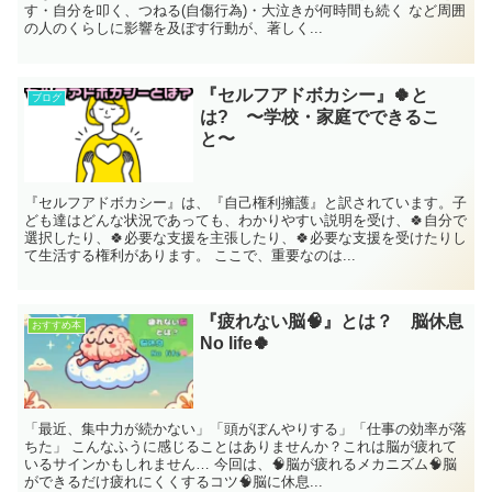
す・自分を叩く、つねる(自傷行為)・大泣きが何時間も続く など周囲
の人のくらしに影響を及ぼす行動が、著しく...
『セルフアドボカシー』🍀と
ブログ
は? 〜学校・家庭でできるこ
と〜
『セルフアドボカシー』は、『自己権利擁護』と訳されています。子
ども達はどんな状況であっても、わかりやすい説明を受け、🍀自分で
選択したり、🍀必要な支援を主張したり、🍀必要な支援を受けたりし
て生活する権利があります。 ここで、重要なのは...
『疲れない脳🧠』とは？ 脳休息
おすすめ本
No life🍀
「最近、集中力が続かない」「頭がぼんやりする」「仕事の効率が落
ちた」 こんなふうに感じることはありませんか？これは脳が疲れて
いるサインかもしれません… 今回は、🧠脳が疲れるメカニズム🧠脳
ができるだけ疲れにくくするコツ🧠脳に休息...