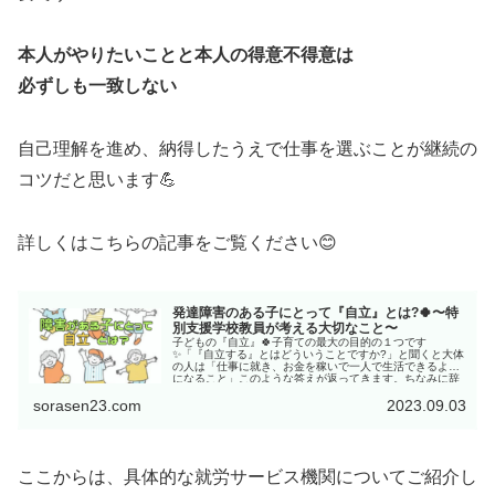
本人がやりたいことと本人の得意不得意は
必ずしも一致しない
自己理解を進め、納得したうえで仕事を選ぶことが継続の
コツだと思います💪
詳しくはこちらの記事をご覧ください😊
発達障害のある子にとって『自立』とは?🍀〜特
別支援学校教員が考える大切なこと〜
子どもの『自立』🍀子育ての最大の目的の１つです
✨「『自立する』とはどういうことですか?」と聞くと大体
の人は「仕事に就き、お金を稼いで一人で生活できるよう
になること」このような答えが返ってきます。ちなみに辞
書で調べると『自立...
sorasen23.com
2023.09.03
ここからは、具体的な就労サービス機関についてご紹介し