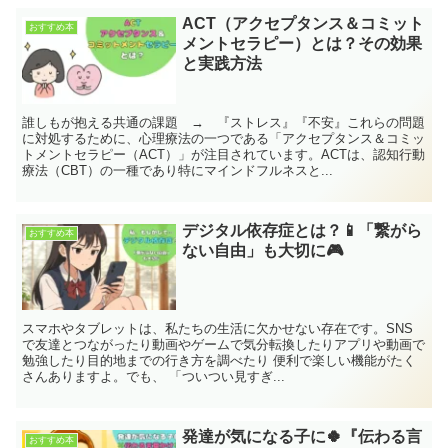
ACT（アクセプタンス＆コミット
おすすめ本
メントセラピー）とは？その効果
と実践方法
誰しもが抱える共通の課題 → 『ストレス』『不安』これらの問題
に対処するために、心理療法の一つである「アクセプタンス＆コミッ
トメントセラピー（ACT）」が注目されています。ACTは、認知行動
療法（CBT）の一種であり特にマインドフルネスと...
デジタル依存症とは？📱「繋がら
おすすめ本
ない自由」も大切に🎮
スマホやタブレットは、私たちの生活に欠かせない存在です。SNS
で友達とつながったり動画やゲームで気分転換したりアプリや動画で
勉強したり目的地までの行き方を調べたり 便利で楽しい機能がたく
さんありますよ。でも、 「ついつい見すぎ...
発達が気になる子に🍀『伝わる言
おすすめ本