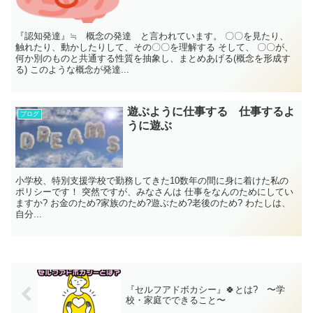
『認知発達』≒ 概念の発達 と言われています。 〇〇を見たり、
触れたり、動かしたりして、その〇〇を理解する そして、 〇〇が、
何か別のものと共通する性質を抽象し、まとめあげる(概念を形成す
る) このような概念が発達...
遊ぶように仕事する 仕事するよ
ブログ
うに遊ぶ
小学校、特別支援学校で勤務してきた10数年の間に身に着けた私の
ポリシーです！ 突然ですが、みなさんは 仕事をなんのためにしてい
ますか? お金のため?家族のため?遊ぶため?老後のため? わたしは、
自分...
『セルフアドボカシー』🍀とは? 〜学
校・家庭でできること〜