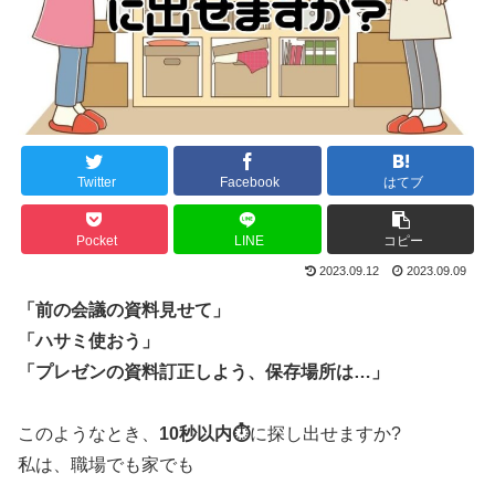
Twitter
Facebook
はてブ
Pocket
LINE
コピー
2023.09.12
2023.09.09
「前の会議の資料見せて」
「ハサミ使おう」
「プレゼンの資料訂正しよう、保存場所は…」
このようなとき、
10秒以内⏱
に探し出せますか?
私は、職場でも家でも