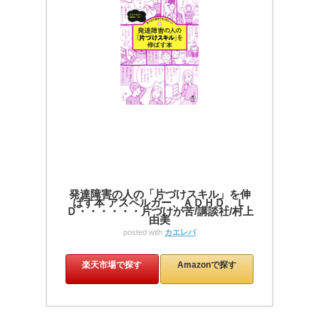
発達障害の人の「片づけスキル」を伸
ばす本 アスペルガー、ＡＤＨＤ、Ｌ
Ｄ・・・・・・片づけが苦/講談社/村上
由美
posted with
カエレバ
楽天市場で探す
Amazonで探す