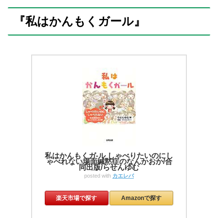
『私はかんもくガール』
私はかんもくガ-ル しゃべりたいのにし
ゃべれない場面緘黙症のなんかおか/合
同出版/らせんゆむ
posted with
カエレバ
楽天市場で探す
Amazonで探す