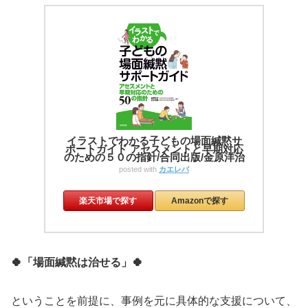
イラストでわかる子どもの場面緘黙サ
ポートガイド アセスメントと早期対応
のための５０の指針/合同出版/金原洋治
posted with
カエレバ
楽天市場で探す
Amazonで探す
🍀「場面緘黙は治せる」🍀
ということを前提に、事例を元に具体的な支援について、