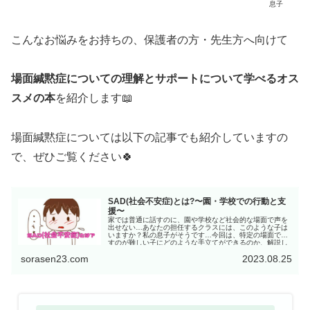
息子
こんなお悩みをお持ちの、保護者の方・先生方へ向けて
場面緘黙症についての理解とサポートについて学べるオス
スメの本
を紹介します📖
場面緘黙症については以下の記事でも紹介していますの
で、ぜひご覧ください🍀
SAD(社会不安症)とは?〜園・学校での行動と支
援〜
家では普通に話すのに、園や学校など社会的な場面で声を
出せない…あなたの担任するクラスには、このような子は
いますか？私の息子がそうです…今回は、特定の場面で話
すのが難しい子にどのような手立てができるのか、解説し
ていき...
sorasen23.com
2023.08.25