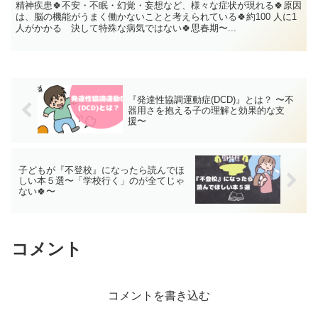
精神疾患🍀不安・不眠・幻覚・妄想など、様々な症状が現れる🍀原因
は、脳の機能がうまく働かないことと考えられている🍀約100 人に1
人がかかる 決して特殊な病気ではない🍀思春期〜...
『発達性協調運動症(DCD)』とは？ 〜不
器用さを抱える子の理解と効果的な支
援〜
子どもが『不登校』になったら読んでほ
しい本５選〜「学校行く」のが全てじゃ
ない🍀〜
コメント
コメントを書き込む