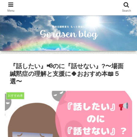
Menu
Search
『話したい』📢のに『話せない』?〜場面
緘黙症の理解と支援に🍀おおすめ本📖５
選〜
おすすめ本