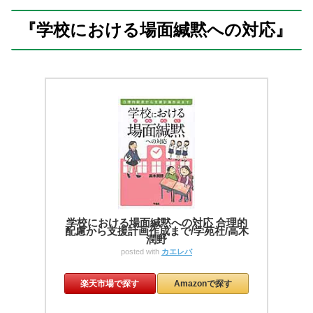
『学校における場面緘黙への対応』
学校における場面緘黙への対応 合理的
配慮から支援計画作成まで/学苑社/高木
潤野
posted with
カエレバ
楽天市場で探す
Amazonで探す