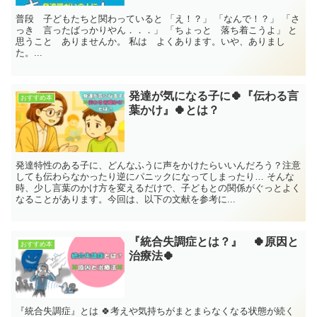
普段 子どもたちと関わっていると 「え！？」 「なんで！？」 「さ
っき 言ったばっかりやん．．．」 「ちょっと 落ち着こうよ」 と
思うこと ありませんか。 私は よくあります。いや、ありまし
た。...
発達が気になる子に🍀『伝わる言
おすすめ本
葉かけ』🍀とは？
発達特性のある子に、どんなふうに声をかけたらいいんだろう？注意
しても伝わらなかったり逆にパニックになってしまったり… そんな
時、少し言葉のかけ方を変えるだけで、子どもとの関係がぐっとよく
なることがあります。今回は、以下の文献を参考に...
『統合失調症とは？』 🍀原因と
おすすめ本
治療法🍀
『統合失調症』とは 🍀考えや気持ちがまとまらなくなる状態が続く