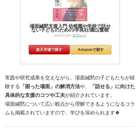
場面緘黙支援入門 幼稚園や学校で話せ
ない子どものための/学苑社/園山繁樹
posted with
カエレバ
楽天市場で探す
Amazonで探す
実践や研究成果を交えながら、場面緘黙の子どもたちが経
験する
「困った場面」の解消方法
や、
「話せる」に向けた
具体的な支援のコツや工夫
が紹介されています。
場面緘黙について広い観点から理解できるようになるコラ
ムも掲載されていますので、学びを深められます🍀