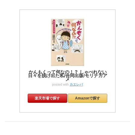
かんもくって何なの！？ しゃべれない
日々を脱け出た私/合同出版/モリナガア
メ
posted with
カエレバ
楽天市場で探す
Amazonで探す