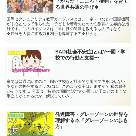
「からだ・こころ・権利」を育て
る世界共通の学び🍀
国際セクシュアリティ教育ガイダンスとは、ユネスコなどの国際機関
が中心となって作られた、子どもや若者のための性教育の世界的な指
針です。このガイダンスは、単に性の知識を教えるものではなく、
🍀自分を大切にする力🍀相手を尊重する力🍀社会と...
SAD(社会不安症)とは?〜園・学
おすすめ教材
校での行動と支援〜
家では普通に話すのに、園や学校など社会的な場面で声を出せない…
あなたの担任するクラスには、このような子はいますか？ 私の息子
がそうです… 今回は、特定の場面で話すのが難しい子にどのような
手立てができるのか、解説していき...
発達障害・グレーゾーンの世界を
おすすめ本
理解する本『グレーゾーンの歩き
方』