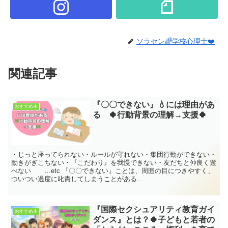
ソラセン🌈学校心理士❤️
関連記事
『〇〇できない』💧には理由があ
おすすめ本
る 🍀行動背景の理解→支援🍀
・じっと座ってられない・ルールが守れない・集団行動ができない・
動きがぎこちない・『こだわり』を我慢できない・友だちと仲良く遊
べない …etc 『〇〇できない』ことは、周囲の目につきやすく、
ついつい過度に叱責してしまうことがある...
『国際セクシュアリティ教育ガイ
おすすめ本
ダンス』とは？🍀子どもと若者の