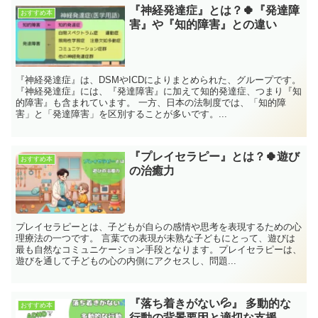
『神経発達症』とは？🍀『発達障
おすすめ本
害』や『知的障害』との違い
『神経発達症』は、DSMやICDによりまとめられた、グループです。
『神経発達症』には、『発達障害』に加えて知的発達症、つまり『知
的障害』も含まれています。 一方、日本の法制度では、「知的障
害」と「発達障害」を区別することが多いです。...
『プレイセラピー』とは？🍀遊び
おすすめ本
の治癒力
プレイセラピーとは、子どもが自らの感情や思考を表現するための心
理療法の一つです。 言葉での表現が未熟な子どもにとって、遊びは
最も自然なコミュニケーション手段となります。プレイセラピーは、
遊びを通して子どもの心の内側にアクセスし、問題...
『落ち着きがない💦』 多動的な
おすすめ本
行動の背景要因と適切な支援