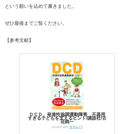
という願いを込めて書きました。
ぜひ最後までご覧ください。
【参考文献】
ＤＣＤ 発達性協調運動障害 不器用
すぎる子どもを支えるヒント/講談社/古
荘純一
posted with
カエレバ