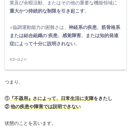
業及び余暇活動、またはその他の重要な機能領域に
重大かつ持続的な制限を引き起こす
。
○協調運動能力の困難さは、
神経系の疾患、筋骨格系
または結合組織の 疾患、感覚障害、または知的発達
症によって十分に説明されない
。
ICD−11より
つまり、
①
『不器用』さによって、日常生活に支障
をきたし
②
他の疾患や障害では説明できない
状態のことを言います。