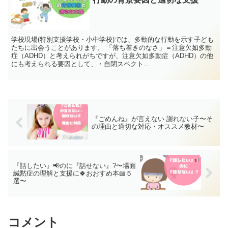
学校現場(特別支援学校・小中学校)では、多動的な行動を示す子ども
たちに出会うことがあります。 「落ち着きのなさ」＝注意欠如多動
症（ADHD）と考えられがちですが、注意欠如多動症（ADHD）の他
にも考えられる要因として、・自閉スペクト...
『ごめんね』が言えない 謝れない子〜そ
の理由と適切な対応・オススメ教材〜
『話したい』📢のに『話せない』?〜場面
緘黙症の理解と支援に🍀おおすめ本📖５
選〜
コメント