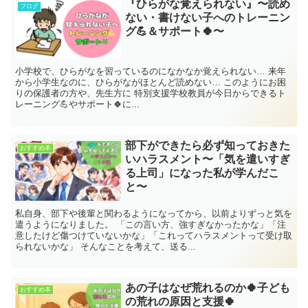
『ひらがな覚えられない』〜読め
ブログ
ない・書けない子へのトレーニン
グ💪＆サポート🍀〜
小学校で、ひらがなを習っているのになかなか覚えられない… 来年
から小学生なのに、ひらがながほとんど読めない… このようにお困
りの保護者の方や、先生方に 特別支援学校教員が今日からできるト
レーニング💪やサポート🍀に...
部下ができたら必ず知っておきた
おすすめ本
いハラスメント〜「気を遣いすぎ
る上司」になった私が学んだこ
と〜
私自身、部下や後輩と関わるようになってから、以前よりずっと気を
遣うようになりました。 「この言い方、強すぎなかったかな」「注
意したけど傷つけていないかな」「これってハラスメントって受け取
られないかな」 そんなことを考えて、送る...
あの子はなぜ荒れるのか🍀子ども
おすすめ本
の荒れの原因と支援🍀