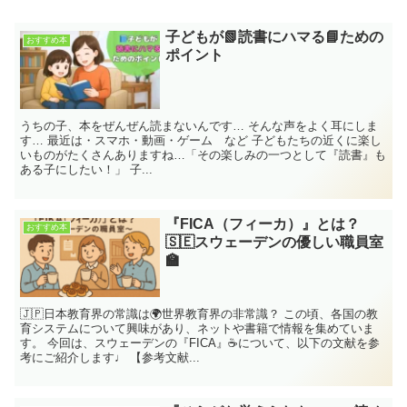
子どもが📗読書にハマる📘ための
おすすめ本
ポイント
うちの子、本をぜんぜん読まないんです… そんな声をよく耳にしま
す… 最近は・スマホ・動画・ゲーム など 子どもたちの近くに楽し
いものがたくさんありますね…「その楽しみの一つとして『読書』も
ある子にしたい！」 子...
『FICA（フィーカ）』とは？
おすすめ本
🇸🇪スウェーデンの優しい職員室
🏫
🇯🇵日本教育界の常識は🌍世界教育界の非常識？ この頃、各国の教
育システムについて興味があり、ネットや書籍で情報を集めていま
す。 今回は、スウェーデンの『FICA』☕️について、以下の文献を参
考にご紹介します♩ 【参考文献...