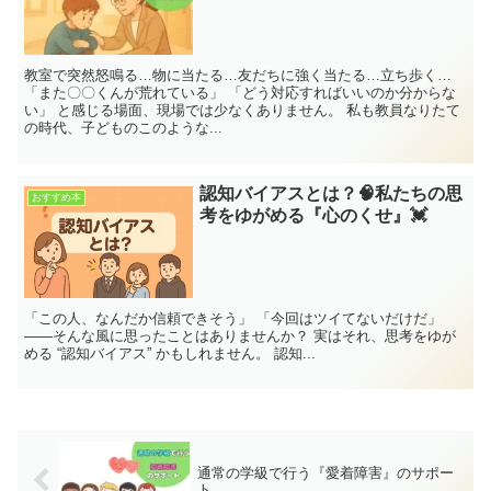
教室で突然怒鳴る…物に当たる…友だちに強く当たる…立ち歩く…
「また〇〇くんが荒れている」 「どう対応すればいいのか分からな
い」 と感じる場面、現場では少なくありません。 私も教員なりたて
の時代、子どものこのような...
認知バイアスとは？🧠私たちの思
おすすめ本
考をゆがめる『心のくせ』💓
「この人、なんだか信頼できそう」 「今回はツイてないだけだ」
――そんな風に思ったことはありませんか？ 実はそれ、思考をゆが
める “認知バイアス” かもしれません。 認知...
通常の学級で行う『愛着障害』のサポー
ト