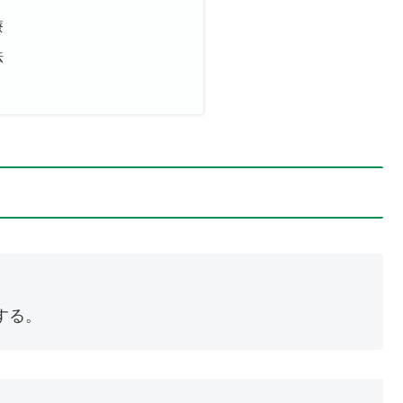
療
法
する。