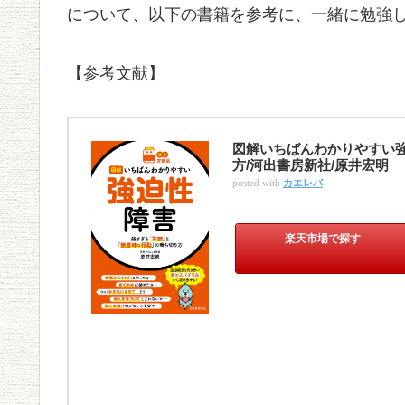
について、以下の書籍を参考に、一緒に勉強
【参考文献】
図解いちばんわかりやすい
方/河出書房新社/原井宏明
posted with
カエレバ
楽天市場で探す