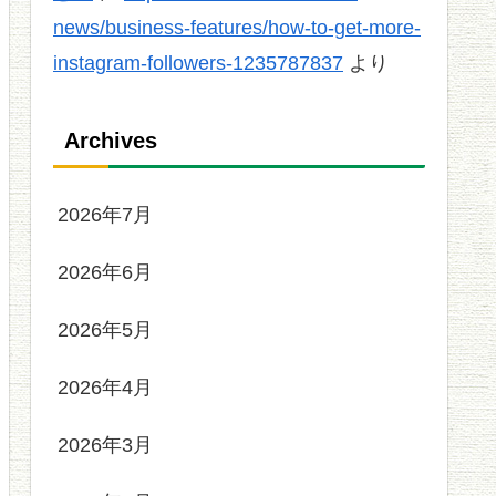
news/business-features/how-to-get-more-
instagram-followers-1235787837
より
Archives
2026年7月
2026年6月
2026年5月
2026年4月
2026年3月