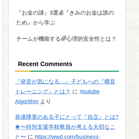
『お金の謎』3選💰『きみのお金は誰の
ため』から学ぶ
チームが機能する🌈心理的安全性とは？
Recent Comments
『発音が気になる…』子どもへの『構音
トレーニング』とは？
に
Youtube
Algorithm
より
発達障害のある子にとって『自立』とは?
🍀〜特別支援学校教員が考える大切なこ
と〜
に
https://wwd.com/business-