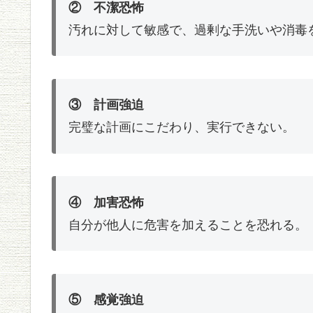
② 不潔恐怖
汚れに対して敏感で、過剰な手洗いや消毒
③ 計画強迫
完璧な計画にこだわり、実行できない。
④ 加害恐怖
自分が他人に危害を加えることを恐れる。
⑤ 感覚強迫