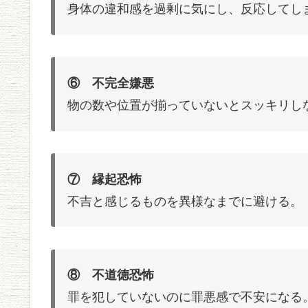
身体の違和感を過剰に気にし、反応してし
⑥ 不完全嫌悪
物の数や位置が揃っていないとスッキリし
⑦ 縁起恐怖
不吉と感じるものを異様なまでに避ける。
⑧ 不道徳恐怖
罪を犯していないのに罪悪感で不安になる